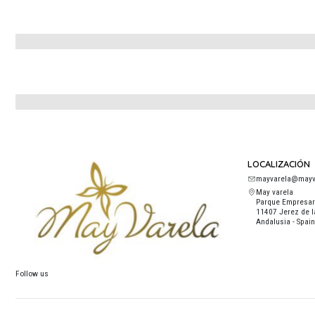
LOCALIZACIÓN
mayvarela@mayv
May varela
Parque Empresari
11407 Jerez de l
Andalusia - Spain
Follow us